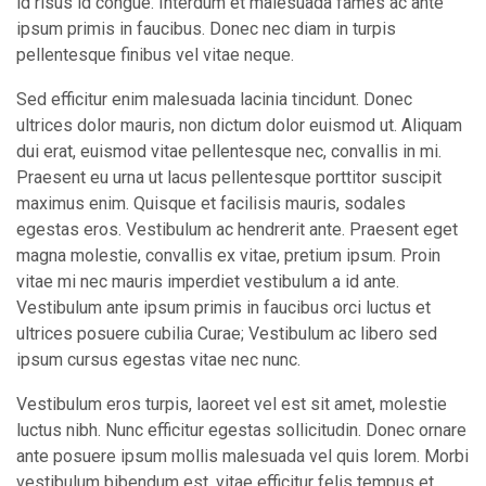
id risus id congue. Interdum et malesuada fames ac ante
ipsum primis in faucibus. Donec nec diam in turpis
pellentesque finibus vel vitae neque.
Sed efficitur enim malesuada lacinia tincidunt. Donec
ultrices dolor mauris, non dictum dolor euismod ut. Aliquam
dui erat, euismod vitae pellentesque nec, convallis in mi.
Praesent eu urna ut lacus pellentesque porttitor suscipit
maximus enim. Quisque et facilisis mauris, sodales
egestas eros. Vestibulum ac hendrerit ante. Praesent eget
magna molestie, convallis ex vitae, pretium ipsum. Proin
vitae mi nec mauris imperdiet vestibulum a id ante.
Vestibulum ante ipsum primis in faucibus orci luctus et
ultrices posuere cubilia Curae; Vestibulum ac libero sed
ipsum cursus egestas vitae nec nunc.
Vestibulum eros turpis, laoreet vel est sit amet, molestie
luctus nibh. Nunc efficitur egestas sollicitudin. Donec ornare
ante posuere ipsum mollis malesuada vel quis lorem. Morbi
vestibulum bibendum est, vitae efficitur felis tempus et.